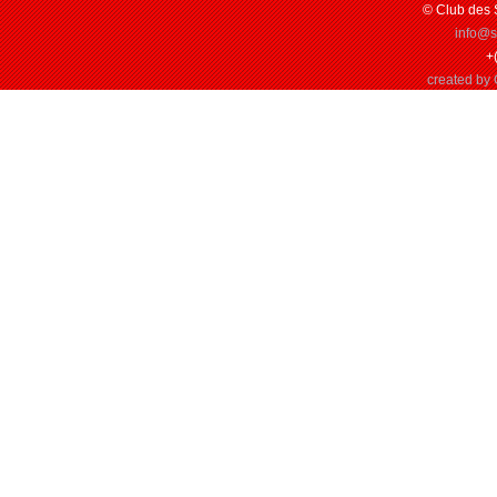
© Club des 
info@
+
created by 