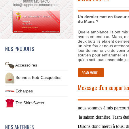
98000 MONACO
info@supportersmonaco.com
Un dernier mot en faveur
du Mans ?
Quelle ambiance ils ont mi
avons entendu au Mans, ma
deux buts ils étaient derrièr
un bien fou et nous attendon
NOS PRODUITS
leur donner envie de venir 
soutien pour enflammer les m
qu'on soit tous ensemble ju
Accessoires
READ MORE...
Bonnets-Bob-Casquettes
Message d'un supporter 
Echarpes
Tee Shirt-Sweet
nous sommes à mis parcourt e
la saison dernière, l'asm étai
NOS ANTENNES
Disons donc merci à tous; dir