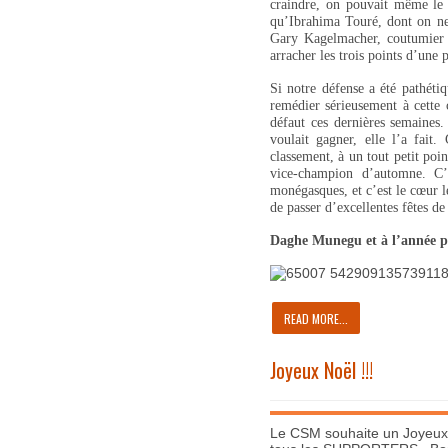
craindre, on pouvait même le 
qu’Ibrahima Touré, dont on ne 
Gary Kagelmacher, coutumier d
arracher les trois points d’une 
Si notre défense a été pathétiq
remédier sérieusement à cette c
défaut ces dernières semaines.
voulait gagner, elle l’a fai
classement, à un tout petit poin
vice-champion d’automne. C’
monégasques, et c’est le cœur 
de passer d’excellentes fêtes de
Daghe Munegu et à l’année p
READ MORE...
Joyeux Noël !!!
Le CSM souhaite un Joyeux N