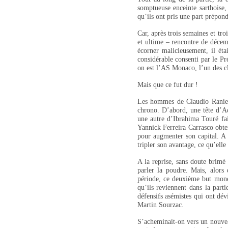
somptueuse enceinte sarthoise, 
qu’ils ont pris une part prépond
Car, après trois semaines et tro
et ultime – rencontre de décemb
écorner malicieusement, il éta
considérable consenti par le Pr
on est l’AS Monaco, l’un des cl
Mais que ce fut dur !
Les hommes de Claudio Ranieri
chrono. D’abord, une tête d’Ad
une autre d’Ibrahima Touré fai
Yannick Ferreira Carrasco obte
pour augmenter son capital. A 
tripler son avantage, ce qu’elle
A la reprise, sans doute brimé 
parler la poudre. Mais, alors
période, ce deuxième but monég
qu’ils reviennent dans la parti
défensifs asémistes qui ont dév
Martin Sourzac.
S’acheminait-on vers un nouvea