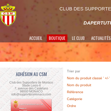
CLUB DES SUPPORTE
DAPERTUTU
ACCUEIL
BOUTIQUE
LE CLUB
ACTUALITÉS
Trier par
ADHÉSION AU CSM
Nom du produit classé ' +/-'
Club des Supporters de Monaco
Nom du produit
Stade Louis-II
7, avenue des Castelans
98000 MONACO
Référence
info@supportersmonaco.com
Catégorie
Ordre