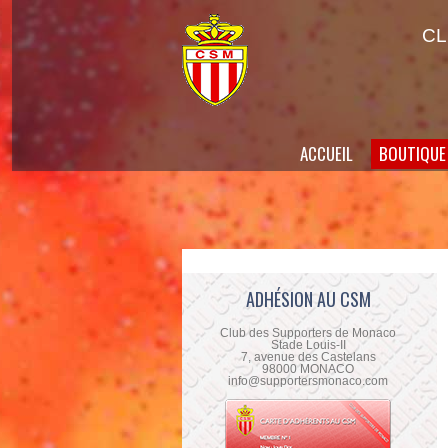
CL
ACCUEIL
BOUTIQUE
ADHÉSION AU CSM
Club des Supporters de Monaco
Stade Louis-II
7, avenue des Castelans
98000 MONACO
info@supportersmonaco.com