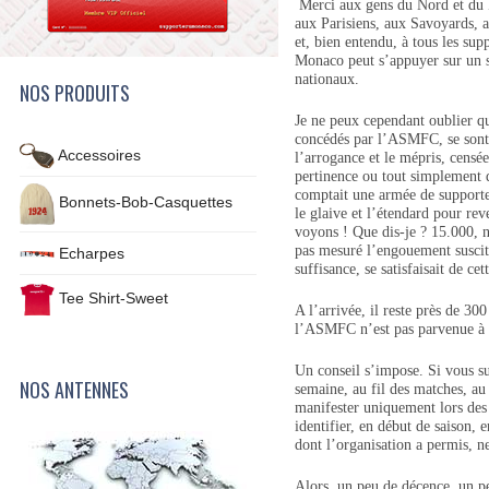
Merci aux gens du Nord et du 
aux Parisiens, aux Savoyards, 
et, bien entendu, à tous les sup
Monaco peut s’appuyer sur un so
nationaux.
NOS PRODUITS
Je ne peux cependant oublier qu
concédés par l’ASMFC, se sont 
Accessoires
l’arrogance et le mépris, censé
pertinence ou tout simplement
comptait une armée de supporter
Bonnets-Bob-Casquettes
le glaive et l’étendard pour rev
voyons ! Que dis-je ? 15.000, n
pas mesuré l’engouement suscit
Echarpes
suffisance, se satisfaisait de cet
Tee Shirt-Sweet
A l’arrivée, il reste près de 3
l’ASMFC n’est pas parvenue à v
Un conseil s’impose. Si vous s
NOS ANTENNES
semaine, au fil des matches, au
manifester uniquement lors des
identifier, en début de saison
dont l’organisation a permis, n
Alors, un peu de décence, un pe