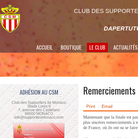
CLUB DES SUPPORTE
DAPERTUTU
ACCUEIL
BOUTIQUE
LE CLUB
ACTUALITÉS
Remerciements e
ADHÉSION AU CSM
Club des Supporters de Monaco
Print
Email
Stade Louis-II
7, avenue des Castelans
98000 MONACO
Maintenant que la finale est pa
info@supportersmonaco.com
plus sincères remerciements à to
de France, où ils ont su se fair