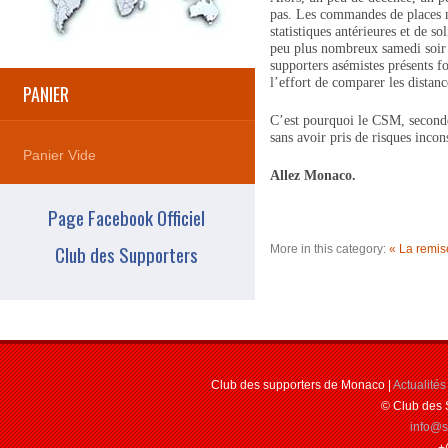
pas. Les commandes de places ne 
statistiques antérieures et de s
peu plus nombreux samedi soir à
supporters asémistes présents fo
l’effort de comparer les distan
PANIER
C’est pourquoi le CSM, secondé 
sans avoir pris de risques incon
Panier Vide
Allez Monaco.
Page Facebook Officiel
Club des Supporters
More in this category:
« La remi
Club des supporters de Monaco |
Actualités
© Club des 
info@
+