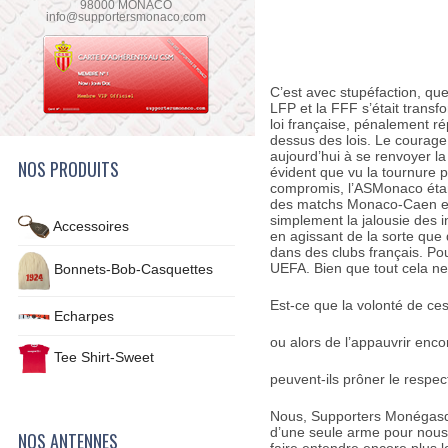
98000 MONACO
info@supportersmonaco.com
C’est avec stupéfaction, q
LFP et la FFF s’était transf
loi française, pénalement r
dessus des lois. Le courage 
aujourd’hui à se renvoyer la
NOS PRODUITS
évident que vu la tournure
compromis, l’ASMonaco étant
des matchs Monaco-Caen et 
simplement la jalousie des i
Accessoires
en agissant de la sorte que
dans des clubs français. Pour
UEFA. Bien que tout cela ne
Bonnets-Bob-Casquettes
Est-ce que la volonté de ces 
Echarpes
ou alors de l’appauvrir enc
Tee Shirt-Sweet
peuvent-ils prôner le respec
Nous, Supporters Monégasq
d’une seule arme pour nous 
NOS ANTENNES