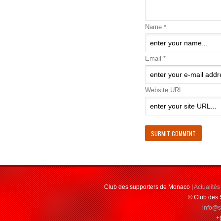
Name *
Email *
Website URL
Club des supporters de Monaco |
Actualités
© Club des 
info@
+